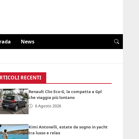
trada
News
RTICOLI RECENTI
Renault Clio Eco-G, la compatta a Gpl
che viaggia più lontano
6 Agosto 2026
Kimi Antonelli, estate da sogno in yacht
tra lusso e relax