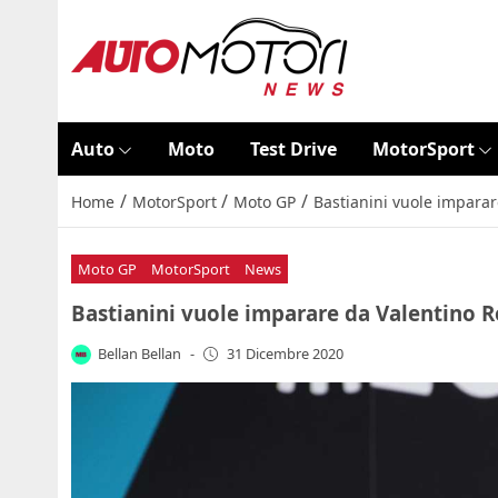
Auto
Moto
Test Drive
MotorSport
/
/
/
Home
MotorSport
Moto GP
Bastianini vuole imparare
Moto GP
MotorSport
News
Bastianini vuole imparare da Valentino Ros
Bellan Bellan
-
31 Dicembre 2020