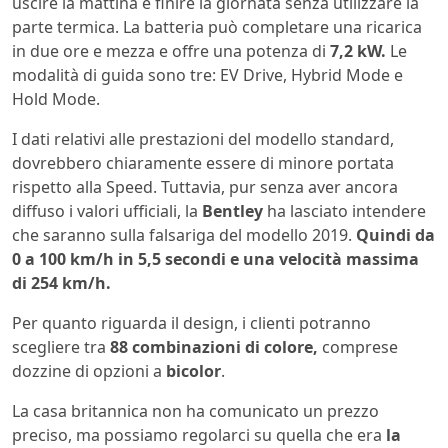
uscire la mattina e finire la giornata senza utilizzare la
parte termica. La batteria può completare una ricarica
in due ore e mezza e offre una potenza di
7,2 kW.
Le
modalità di guida sono tre: EV Drive, Hybrid Mode e
Hold Mode.
I dati relativi alle prestazioni del modello standard,
dovrebbero chiaramente essere di minore portata
rispetto alla Speed. Tuttavia, pur senza aver ancora
diffuso i valori ufficiali, la
Bentley
ha lasciato intendere
che saranno sulla falsariga del modello 2019.
Quindi da
0 a 100 km/h in 5,5 secondi e una velocità massima
di 254 km/h.
Per quanto riguarda il design, i clienti potranno
scegliere tra
88 combinazioni di colore,
comprese
dozzine di opzioni a
bicolor
.
La casa britannica non ha comunicato un prezzo
preciso, ma possiamo regolarci su quella che era
la