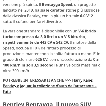
versione più spinta. Il
Bentayga Speed
, un progetto
lanciato nel 2019, ha sia le caratteristiche più lussuose
della classica Bentley, con in più un brutale
6.0 V12
sotto il cofano per farvi divertire.
La versione standard è disponibile con un
V-6 ibrido
turbocompresso da 3,0 litri o un V-8 biturbo,
rispettivamente da 443 CV e 542 CV.
Il motore della
Speed, occupa il 10% dell’intero processo di
produzione, mantenendo la solita fattura a mano. E’ in
grado di sfornare
626 CV,
con un’accelerazione da
0 a
100 km/h in soli 3,9 secondi
e una velocità massima di
oltre 300 km/h.
POTREBBE INTERESSARTI ANCHE >>>
Harry Kane:
Bentley e Jaguar, la collezione d’auto dell’attaccante –
Foto
Bentley Bentayga, il nuovo SUV