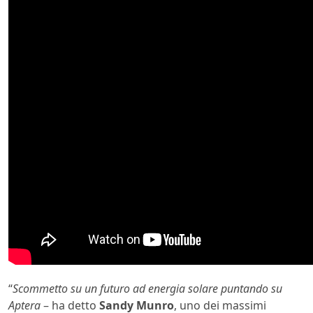
“
Scommetto su un futuro ad energia solare puntando su
Aptera
– ha detto
Sandy Munro
, uno dei massimi