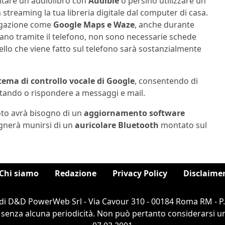
ltare un audiolibro con
Audible
o persino utilizzare un
n streaming la tua libreria digitale dal computer di casa.
vigazione come
Google Maps e Waze
, anche durante
rrivano tramite il telefono, non sono necessarie schede
ello che viene fatto sul telefono sarà sostanzialmente
tema di controllo vocale di Google
, consentendo di
oltando o rispondere a messaggi e mail.
to avrà bisogno di un
aggiornamento
software
ognerà munirsi di un
auricolare Bluetooth
montato sul
Chi siamo
Redazione
Privacy Policy
Disclaime
di D&D PowerWeb Srl - Via Cavour 310 - 00184 Roma RM - P
 senza alcuna periodicità. Non può pertanto considerarsi un 