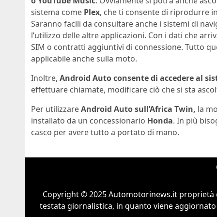
o YouTube Music
. Ovviamente si potrà anche asco
sistema come
Plex
, che ti consente di riprodurre i
Saranno facili da consultare anche i sistemi di na
l’utilizzo delle altre applicazioni. Con i dati che a
SIM o contratti aggiuntivi di connessione. Tutto qu
applicabile anche sulla moto.
Inoltre,
Android Auto consente di accedere al sis
effettuare chiamate, modificare ciò che si sta asc
Per utilizzare
Android Auto sull’Africa Twin,
la mo
installato da un concessionario
Honda
. In più bis
casco per avere tutto a portato di mano.
Copyright © 2025 Automotorinews.it proprietà 
testata giornalistica, in quanto viene aggiornato