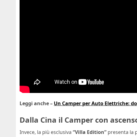
Leggi anche –
Un Camper per Auto Elettriche: dot
Dalla Cina il Camper con ascens
Invece, la più esclusiva
“Villa Edition”
presenta la p