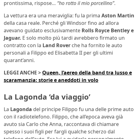
prontissima, rispose…
“ho rotto il mio porcellino”
.
La vettura era una meraviglia: fu la prima
Aston Martin
della casa reale. Perché gli Windsor fino ad allora
avevano guidato esclusivamente
Rolls Royce Bentley e
Jaguar.
E solo molto più tardi avrebbero firmato un
contratto con la
Land Rover
che ha fornito le auto
personali a Filippo ed Elisabetta II per gli ultimi
quarant’anni.
LEGGI ANCHE >
Queen, l’aereo della band tra lusso e
scaramanzia: storie e aneddoti in volo
La Lagonda ‘da viaggio’
La
Lagonda
del principe Filippo fu una delle prime auto
con il radiotelefono. Filippo, che all’epoca aveva già
avuto sia Carlo che Anna, raccontava di chiamare
spesso i suoi figli per fargli qualche scherzo dal
telefono dell’auto. Era lui a guidarla personalmente,