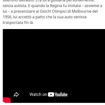
senza autista. E quando la Regina fu invitata – assieme a
lui – a presenziare ai Giochi Olimpici di Melbourne del
1956, lui accettò a patto che la sua auto venisse
trasportata fin là.