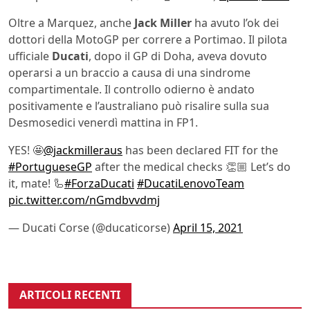
Oltre a Marquez, anche
Jack Miller
ha avuto l’ok dei
dottori della MotoGP per correre a Portimao. Il pilota
ufficiale
Ducati
, dopo il GP di Doha, aveva dovuto
operarsi a un braccio a causa di una sindrome
compartimentale. Il controllo odierno è andato
positivamente e l’australiano può risalire sulla sua
Desmosedici venerdì mattina in FP1.
YES! 🤩
@jackmilleraus
has been declared FIT for the
#PortugueseGP
after the medical checks 👏🏼 Let’s do
it, mate! 🦾
#ForzaDucati
#DucatiLenovoTeam
pic.twitter.com/nGmdbvvdmj
— Ducati Corse (@ducaticorse)
April 15, 2021
ARTICOLI RECENTI