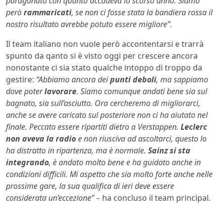
paragonato con quanto accadeva lo scorso anno. Siamo
però
rammaricati
, se non ci fosse stata la bandiera rossa il
nostro risultato avrebbe potuto essere migliore”.
Il team italiano non vuole però accontentarsi e trarrà
spunto da qanto si è visto oggi per crescere ancora
nonostante ci sia stato qualche intoppo di troppo da
gestire:
“Abbiamo ancora dei
punti deboli
, ma sappiamo
dove poter
lavorare
. Siamo comunque andati bene sia sul
bagnato, sia sull’asciutto. Ora cercheremo di migliorarci,
anche se avere caricato sul posteriore non ci ha aiutato nel
finale. Peccato essere ripartiti dietro a Verstappen.
Leclerc
non aveva la radio
e non riusciva ad ascoltarci, questo lo
ha distratto in ripartenza, ma è normale.
Sainz si sta
integrando
, è andato molto bene e ha guidato anche in
condizioni difficili. Mi aspetto che sia molto forte anche nelle
prossime gare, la sua qualifica di ieri deve essere
considerata un’eccezione” –
ha concluso il team principal.