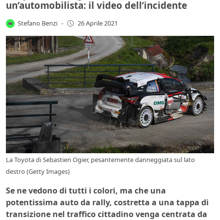
un’automobilista: il video dell’incidente
Stefano Benzi
-
26 Aprile 2021
La Toyota di Sebastien Ogier, pesantemente danneggiata sul lato
destro (Getty Images)
Se ne vedono di tutti i colori, ma che una
potentissima auto da rally, costretta a una tappa di
transizione nel traffico cittadino venga centrata da