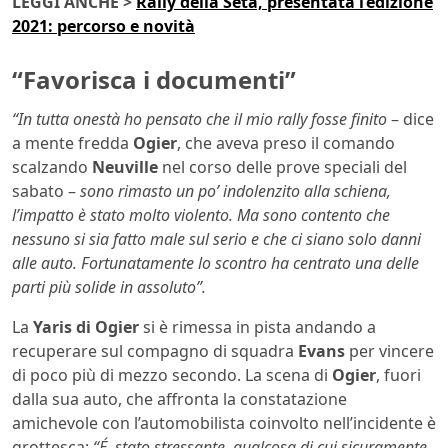
LEGGI ANCHE >
Rally della Seta, presentata l’edizione
2021: percorso e novità
“Favorisca i documenti”
“In tutta onestà ho pensato che il mio rally fosse finito
– dice
a mente fredda
Ogier
, che aveva preso il comando
scalzando
Neuville
nel corso delle prove speciali del
sabato –
sono rimasto un po’ indolenzito alla schiena,
l’impatto è stato molto violento. Ma sono contento che
nessuno si sia fatto male sul serio e che ci siano solo danni
alle auto. Fortunatamente lo scontro ha centrato una delle
parti più solide in assoluto”.
La
Yaris di Ogier
si è rimessa in pista andando a
recuperare sul compagno di squadra
Evans
per vincere
di poco più di mezzo secondo. La scena di
Ogier
, fuori
dalla sua auto, che affronta la constatazione
amichevole con l’automobilista coinvolto nell’incidente è
grottesca:
“É stato stressante, qualcosa di cui sicuramente