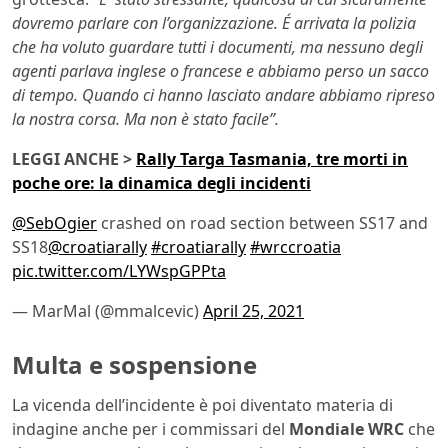
dovremo parlare con l’organizzazione. É arrivata la polizia
che ha voluto guardare tutti i documenti, ma nessuno degli
agenti parlava inglese o francese e abbiamo perso un sacco
di tempo. Quando ci hanno lasciato andare abbiamo ripreso
la nostra corsa. Ma non è stato facile”.
LEGGI ANCHE >
Rally Targa Tasmania, tre morti in
poche ore: la dinamica degli incidenti
@SebOgier
crashed on road section between SS17 and
SS18
@croatiarally
#croatiarally
#wrccroatia
pic.twitter.com/LYWspGPPta
— MarMal (@mmalcevic)
April 25, 2021
Multa e sospensione
La vicenda dell’incidente è poi diventato materia di
indagine anche per i commissari del
Mondiale WRC
che