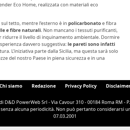
fender Eco Home, realizzata con materiali eco
i
sul tetto, mentre l’esterno è in
policarbonato
e fibra
le e fibre naturali
. Non mancano i tessuti purificanti,
 ridurre il livello di inquinamento ambientale. Dormire
’esperienza davvero suggestiva:
le pareti sono infatti
ra. L’iniziativa parte dalla Sicilia, ma questa sarà solo
ezze del nostro Paese in piena sicurezza e in una
Chi siamo
Redazione
Privacy Policy
Disclaime
di D&D PowerWeb Srl - Via Cavour 310 - 00184 Roma RM - P
 senza alcuna periodicità. Non può pertanto considerarsi un 
07.03.2001