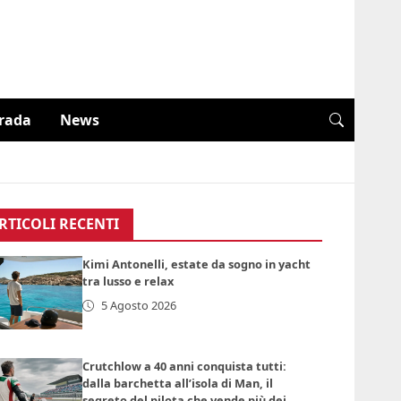
trada
News
RTICOLI RECENTI
Kimi Antonelli, estate da sogno in yacht
tra lusso e relax
5 Agosto 2026
Crutchlow a 40 anni conquista tutti:
dalla barchetta all’isola di Man, il
segreto del pilota che vende più dei