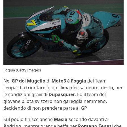
Foggia (Getty Images)
Nel
GP del Mugello
di
Moto3
è
Foggia
del Team
Leopard a trionfare in un clima decisamente mesto, per
le condizioni gravi di
Dupasquier
. Ed il team del
giovane pilota svizzero non gareggia nemmeno,
decidendo di non prendere parte al GP.
Sul podio finisce anche
Masia
secondo davanti a
Rodrigo
, mentre grande beffa per
Romano Fenati
che