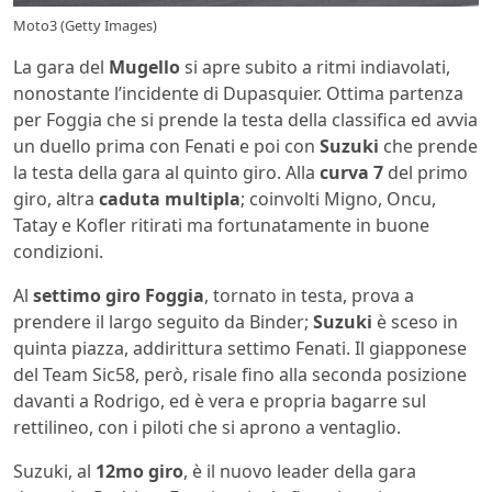
Moto3 (Getty Images)
La gara del
Mugello
si apre subito a ritmi indiavolati,
nonostante l’incidente di Dupasquier. Ottima partenza
per Foggia che si prende la testa della classifica ed avvia
un duello prima con Fenati e poi con
Suzuki
che prende
la testa della gara al quinto giro. Alla
curva 7
del primo
giro, altra
caduta multipla
; coinvolti Migno, Oncu,
Tatay e Kofler ritirati ma fortunatamente in buone
condizioni.
Al
settimo giro Foggia
, tornato in testa, prova a
prendere il largo seguito da Binder;
Suzuki
è sceso in
quinta piazza, addirittura settimo Fenati. Il giapponese
del Team Sic58, però, risale fino alla seconda posizione
davanti a Rodrigo, ed è vera e propria bagarre sul
rettilineo, con i piloti che si aprono a ventaglio.
Suzuki, al
12mo giro
, è il nuovo leader della gara