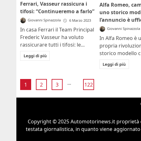
Ferrari, Vasseur rassicura i
Alfa Romeo, cam
tifosi: “Continueremo a farlo”
uno storico mode
l’annuncio è uffi
Giovanni Spinazzola
6 Marzo 2023
Giovanni Spinazzola
In casa Ferrari il Team Principal
Frederic Vasseur ha voluto
In Alfa Romeo è u
rassicurare tutti i tifosi: le...
propria rivoluzio
storico modello c'
Leggi di più
Leggi di più
...
1
2
3
122
Copyright © 2025 Automotorinews.it proprietà 
testata giornalistica, in quanto viene aggiornato