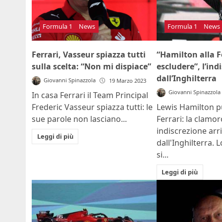
Formula 1
News
Formula 1
News
Ferrari, Vasseur spiazza tutti
“Hamilton alla F
sulla scelta: “Non mi dispiace”
escludere”, l’ind
dall’Inghilterra
Giovanni Spinazzola
19 Marzo 2023
Giovanni Spinazzola
In casa Ferrari il Team Principal
Frederic Vasseur spiazza tutti: le
Lewis Hamilton p
sue parole non lasciano...
Ferrari: la clamo
indiscrezione arr
Leggi di più
dall'Inghilterra. 
si...
Leggi di più