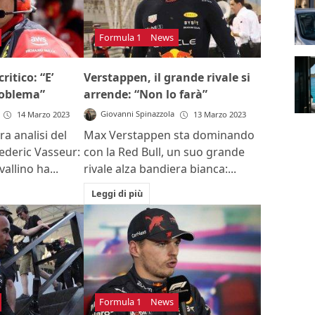
Formula 1
News
ritico: “E’
Verstappen, il grande rivale si
roblema”
arrende: “Non lo farà”
Giovanni Spinazzola
14 Marzo 2023
13 Marzo 2023
ra analisi del
Max Verstappen sta dominando
ederic Vasseur:
con la Red Bull, un suo grande
allino ha...
rivale alza bandiera bianca:...
Leggi di più
Formula 1
News