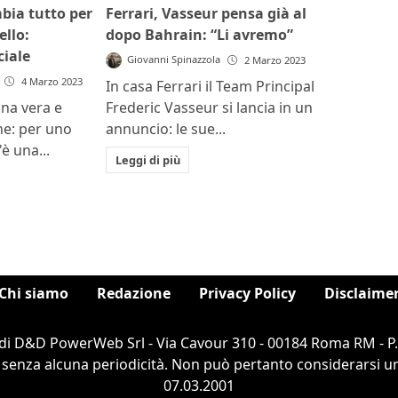
bia tutto per
Ferrari, Vasseur pensa già al
llo:
dopo Bahrain: “Li avremo”
ciale
Giovanni Spinazzola
2 Marzo 2023
4 Marzo 2023
In casa Ferrari il Team Principal
na vera e
Frederic Vasseur si lancia in un
ne: per uno
annuncio: le sue...
è una...
Leggi di più
Chi siamo
Redazione
Privacy Policy
Disclaime
di D&D PowerWeb Srl - Via Cavour 310 - 00184 Roma RM - P
 senza alcuna periodicità. Non può pertanto considerarsi un 
07.03.2001