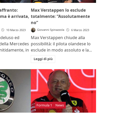
affranto:
Max Verstappen lo esclude
ma è arrivata,
totalmente: “Assolutamente
no”
Giovanni Spinazzola
10 Marzo 2023
6 Marzo 2023
 deluso ed
Max Verstappen chiude alla
a della Mercedes
possibilità: il pilota olandese lo
 nitidamente, in
esclude in modo assoluto e la...
Leggi di più
Formula 1
News