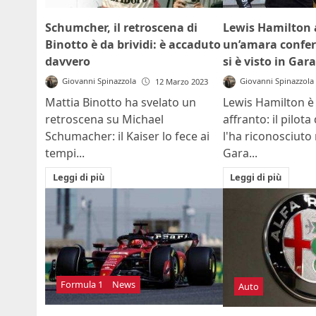
Schumcher, il retroscena di
Lewis Hamilton 
Binotto è da brividi: è accaduto
un’amara confer
davvero
si è visto in Gara
Giovanni Spinazzola
Giovanni Spinazzola
12 Marzo 2023
Mattia Binotto ha svelato un
Lewis Hamilton è
retroscena su Michael
affranto: il pilot
Schumacher: il Kaiser lo fece ai
l'ha riconosciuto
tempi...
Gara...
Leggi di più
Leggi di più
Formula 1
News
Auto