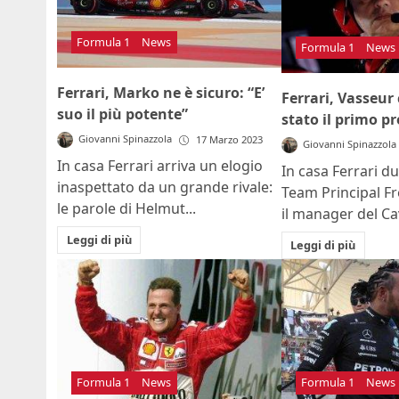
Formula 1
News
Formula 1
News
Ferrari, Marko ne è sicuro: “E’
Ferrari, Vasseur c
suo il più potente”
stato il primo p
Giovanni Spinazzola
17 Marzo 2023
Giovanni Spinazzola
In casa Ferrari arriva un elogio
In casa Ferrari du
inaspettato da un grande rivale:
Team Principal Fr
le parole di Helmut...
il manager del Cav
Leggi di più
Leggi di più
Formula 1
News
Formula 1
News