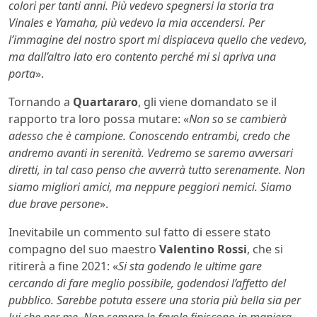
colori per tanti anni. Più vedevo spegnersi la storia tra
Vinales e Yamaha, più vedevo la mia accendersi. Per
l’immagine del nostro sport mi dispiaceva quello che vedevo,
ma dall’altro lato ero contento perché mi si apriva una
porta
».
Tornando a
Quartararo
, gli viene domandato se il
rapporto tra loro possa mutare: «
Non so se cambierà
adesso che è campione. Conoscendo entrambi, credo che
andremo avanti in serenità. Vedremo se saremo avversari
diretti, in tal caso penso che avverrà tutto serenamente. Non
siamo migliori amici, ma neppure peggiori nemici. Siamo
due brave persone
».
Inevitabile un commento sul fatto di essere stato
compagno del suo maestro
Valentino Rossi
, che si
ritirerà a fine 2021: «
Si sta godendo le ultime gare
cercando di fare meglio possibile, godendosi l’affetto del
pubblico. Sarebbe potuta essere una storia più bella sia per
lui che per me. Non sempre le favole finiscono in maniera