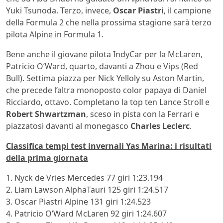
Yuki Tsunoda. Terzo, invece,
Oscar
Piastri
, il campione
della Formula 2 che nella prossima stagione sarà terzo
pilota Alpine in Formula 1.
Bene anche il giovane pilota IndyCar per la McLaren,
Patricio O’Ward, quarto, davanti a Zhou e Vips (Red
Bull). Settima piazza per Nick Yelloly su Aston Martin,
che precede l’altra monoposto color papaya di Daniel
Ricciardo, ottavo. Completano la top ten Lance Stroll e
Robert Shwartzman
, sceso in pista con la Ferrari e
piazzatosi davanti al monegasco
Charles
Leclerc
.
Classifica tempi test invernali Yas Marina: i risultati
della prima giornata
1. Nyck de Vries Mercedes 77 giri 1:23.194
2. Liam Lawson AlphaTauri 125 giri 1:24.517
3. Oscar Piastri Alpine 131 giri 1:24.523
4. Patricio O’Ward McLaren 92 giri 1:24.607