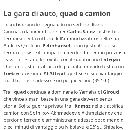
La gara di auto, quad e camion
Le
auto
erano impegnate in un settore diverso.
Giornata da dimenticare per
Carlos Sainz
costretto a
fermarsi per la rottura dell’ammortizzatore della sua
Audi RS Q e-Tron.
Peterhansel
, gran gesto il suo, si
ferma e assiste il compagno perdendo tempo prezioso.
Davanti restano le Toyota con il sudafricano
Lategan
che conquista la vittoria di giornata tenendo testa a un
Loeb
velocissimo.
Al Attiyah
gestisce il suo vantaggio,
ma il francese adesso è un po’ più vicino (35.10”).
Tra i
quad
continua a dominare lo Yamaha di
Giroud
che vince a mani basse in una gara davvero senza
storia. Solita guerra privata tra i
Kamaz
nella classifica
camion con Sotnikov-Akhmadeev e Akhmetzianov che
perdono terreno e amministrano adesso poco meno di
dieci minuti di vantaggio su Nikolave e 26’ su Shibalov.