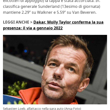
elicotteri di appoggio) la tappa è stata accorciata. In.
classifica generale Sunderland (13esimo di giornata)
mantiene 2.29” su Walkner e 5.59” su Van Beveren.
LEGGI ANCHE >
Dakar, Molly Taylor conferma la sua
presenza: il via a gennaio 2022
Sebastien Loeb, all’attacco nella gara auto (Ansa Foto)