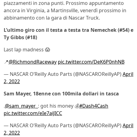
piazzamenti in zona punti. Prossimo appuntamento
ancora in Virginia, a Martinsville, venerdì prossimo in
abbinamento con la gara di Nascar Truck.
L’ultimo giro con il testa a testa tra Nemechek (#54) e
Ty Gibbs (#18)
Last lap madness 😱
📍
@RichmondRaceway
pic.twitter.com/DeK6P0nhNB
— NASCAR O’Reilly Auto Parts (@NASCAROReillyAP)
April
2, 2022
Sam Mayer, 18enne con 100mila dollari in tasca
.
@sam_mayer_
: got his money 💰
#Dash4Cash
pic.twitter.com/eIe7aiJICC
— NASCAR O’Reilly Auto Parts (@NASCAROReillyAP)
April
2, 2022