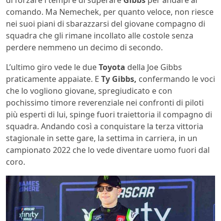
di forzare i tempi e di superare
Gibbs
per andare al
comando. Ma Nemechek, per quanto veloce, non riesce
nei suoi piani di sbarazzarsi del giovane compagno di
squadra che gli rimane incollato alle costole senza
perdere nemmeno un decimo di secondo.
L’ultimo giro vede le due
Toyota
della Joe Gibbs
praticamente appaiate. E
Ty Gibbs,
confermando le voci
che lo vogliono giovane, spregiudicato e con
pochissimo timore reverenziale nei confronti di piloti
più esperti di lui, spinge fuori traiettoria il compagno di
squadra. Andando così a conquistare la terza vittoria
stagionale in sette gare, la settima in carriera, in un
campionato 2022 che lo vede diventare uomo fuori dal
coro.