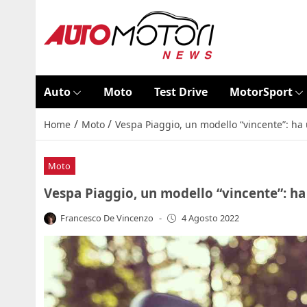
Auto
Moto
Test Drive
MotorSport
/
/
Home
Moto
Vespa Piaggio, un modello “vincente”: ha u
Moto
Vespa Piaggio, un modello “vincente”: ha 
Francesco De Vincenzo
-
4 Agosto 2022