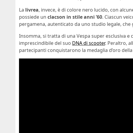
La
livrea
, invece, è di colore nero lucido, con alcu
possiede un
clacson in stile anni ’60
. Ciascun veic
pergamena, autenticato da uno studio legale, che ga
Insomma, si tratta di una Vespa super esclusiva e 
imprescindibile del suo
DNA di scooter
. Peraltro, a
partecipanti conquistarono la medaglia d’oro della 