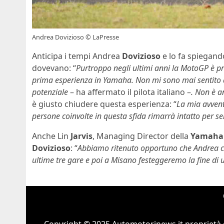
Andrea Dovizioso © LaPresse
Anticipa i tempi Andrea
Dovizioso
e lo fa spiegan
dovevano: “
Purtroppo negli ultimi anni la MotoGP è p
prima esperienza in Yamaha. Non mi sono mai sentito a 
potenziale
– ha affermato il pilota italiano –
. Non è 
è giusto chiudere questa esperienza: “
La mia avvent
persone coinvolte in questa sfida rimarrà intatto per 
Anche Lin
Jarvis
, Managing Director della
Yamaha 
Dovizioso
: “
Abbiamo ritenuto opportuno che Andrea co
ultime tre gare e poi a Misano festeggeremo la fine di 