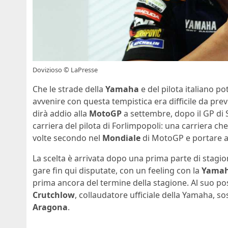
Dovizioso © LaPresse
Che le strade della
Yamaha
e del pilota italiano p
avvenire con questa tempistica era difficile da prev
dirà addio alla
MotoGP
a settembre, dopo il GP di 
carriera del pilota di Forlimpopoli: una carriera che
volte secondo nel
Mondiale
di MotoGP e portare a c
La scelta è arrivata dopo una prima parte di stagi
gare fin qui disputate, con un feeling con la
Yama
prima ancora del termine della stagione. Al suo po
Crutchlow
, collaudatore ufficiale della Yamaha, s
Aragona
.