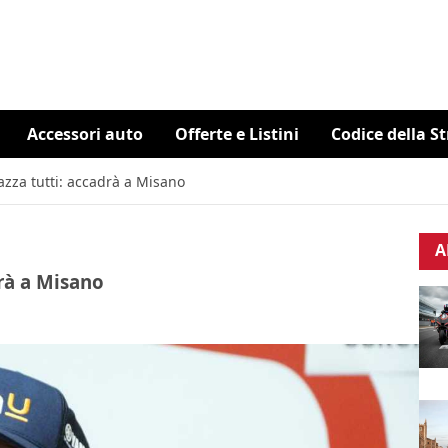
Accessori auto
Offerte e Listini
Codice della S
azza tutti: accadrà a Misano
A
drà a Misano