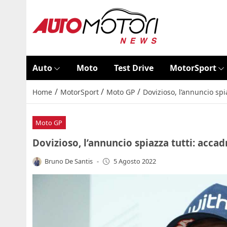
Auto
Moto
Test Drive
MotorSport
/
/
/
Home
MotorSport
Moto GP
Dovizioso, l’annuncio spi
Moto GP
Dovizioso, l’annuncio spiazza tutti: acca
Bruno De Santis
-
5 Agosto 2022