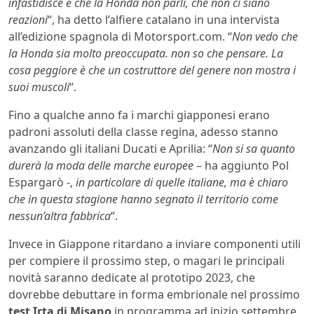
infastidisce è che la Honda non parli, che non ci siano
reazioni
“, ha detto l’alfiere catalano in una intervista
all’edizione spagnola di Motorsport.com. “
Non vedo che
la Honda sia molto preoccupata. non so che pensare. La
cosa peggiore è che un costruttore del genere non mostra i
suoi muscoli
“.
Fino a qualche anno fa i marchi giapponesi erano
padroni assoluti della classe regina, adesso stanno
avanzando gli italiani Ducati e Aprilia: “
Non si sa quanto
durerà la moda delle marche europee
– ha aggiunto Pol
Espargarò -,
in particolare di quelle italiane, ma è chiaro
che in questa stagione hanno segnato il territorio come
nessun’altra fabbrica
“.
Invece in Giappone ritardano a inviare componenti utili
per compiere il prossimo step, o magari le principali
novità saranno dedicate al prototipo 2023, che
dovrebbe debuttare in forma embrionale nel prossimo
test Irta di Misano
in programma ad inizio settembre,