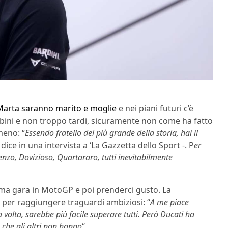
Marta saranno marito e moglie
e nei piani futuri c’è
mbini e non troppo tardi, sicuramente non come ha fatto
 meno: “
Essendo fratello del più grande della storia, hai il
 dice in una intervista a ‘La Gazzetta dello Sport -. P
er
enzo, Dovizioso, Quartararo, tutti inevitabilmente
rima gara in MotoGP e poi prenderci gusto. La
o per raggiungere traguardi ambiziosi: “
A me piace
 volta, sarebbe più facile superare tutti. Però Ducati ha
che gli altri non hanno
“.