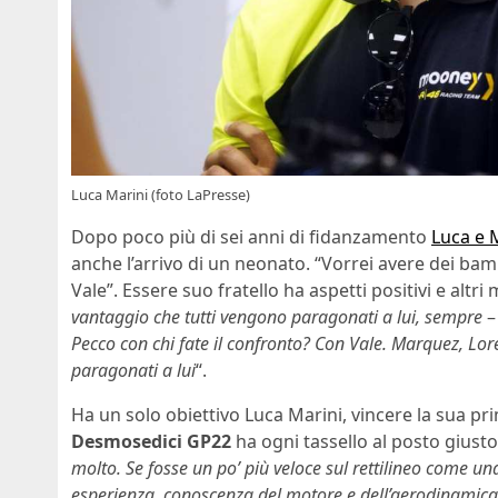
Luca Marini (foto LaPresse)
Dopo poco più di sei anni di fidanzamento
Luca e 
anche l’arrivo di un neonato. “Vorrei avere dei ba
Vale”. Essere suo fratello ha aspetti positivi e altri
vantaggio che tutti vengono paragonati a lui, sempre
–
Pecco con chi fate il confronto? Con Vale. Marquez, Lor
paragonati a lui
“.
Ha un solo obiettivo Luca Marini, vincere la sua p
Desmosedici GP22
ha ogni tassello al posto giust
molto. Se fosse un po’ più veloce sul rettilineo come una
esperienza, conoscenza del motore e dell’aerodinamica 