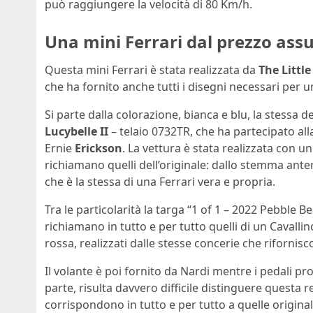
può raggiungere la velocità di 80 Km/h.
Una mini Ferrari dal prezzo assur
Questa mini Ferrari è stata realizzata da
The Littl
che ha fornito anche tutti i disegni necessari per un
Si parte dalla colorazione, bianca e blu, la stessa 
Lucybelle II
– telaio 0732TR, che ha partecipato all
Ernie
Erickson
. La vettura è stata realizzata con u
richiamano quelli dell’originale: dallo stemma ante
che è la stessa di una Ferrari vera e propria.
Tra le particolarità la targa “1 of 1 – 2022 Pebble B
richiamano in tutto e per tutto quelli di un Cavallin
rossa, realizzati dalle stesse concerie che rifornisc
Il volante è poi fornito da Nardi mentre i pedali 
parte, risulta davvero difficile distinguere questa 
corrispondono in tutto e per tutto a quelle original