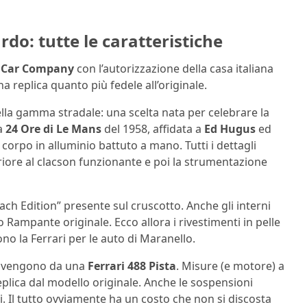
do: tutte le caratteristiche
e Car Company
con l’autorizzazione della casa italiana
a replica quanto più fedele all’originale.
della gamma stradale: una scelta nata per celebrare la
a
24 Ore di Le Mans
del 1958, affidata a
Ed Hugus
ed
n corpo in alluminio battuto a mano. Tutti i dettagli
riore al clacson funzionante e poi la strumentazione
each Edition” presente sul cruscotto. Anche gli interni
o Rampante originale. Ecco allora i rivestimenti in pelle
ono la Ferrari per le auto di Maranello.
provengono da una
Ferrari 488 Pista
. Misure (e motore) a
replica dal modello originale. Anche le sospensioni
i. Il tutto ovviamente ha un costo che non si discosta