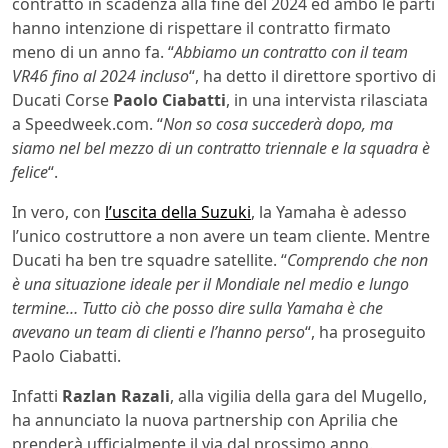
contratto in scadenza alla fine del 2024 ed ambo le parti
hanno intenzione di rispettare il contratto firmato
meno di un anno fa. “
Abbiamo un contratto con il team
VR46 fino al 2024 incluso
“, ha detto il direttore sportivo di
Ducati Corse
Paolo Ciabatti
, in una intervista rilasciata
a Speedweek.com. “
Non so cosa succederà dopo, ma
siamo nel bel mezzo di un contratto triennale e la squadra è
felice
“.
In vero, con
l’uscita della Suzuki
, la Yamaha è adesso
l’unico costruttore a non avere un team cliente. Mentre
Ducati ha ben tre squadre satellite. “
Comprendo che non
è una situazione ideale per il Mondiale nel medio e lungo
termine… Tutto ciò che posso dire sulla Yamaha è che
avevano un team di clienti e l’hanno perso
“, ha proseguito
Paolo Ciabatti.
Infatti
Razlan Razali
, alla vigilia della gara del Mugello,
ha annunciato la nuova partnership con Aprilia che
prenderà ufficialmente il via dal prossimo anno.