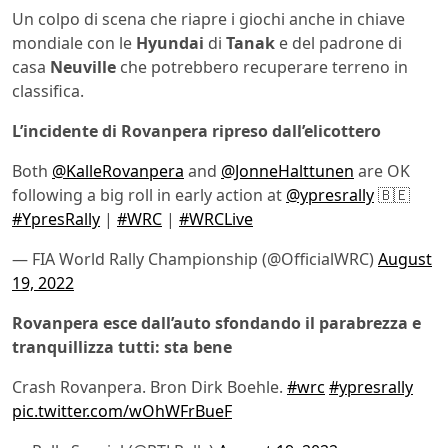
Un colpo di scena che riapre i giochi anche in chiave
mondiale con le
Hyundai
di
Tanak
e del padrone di
casa
Neuville
che potrebbero recuperare terreno in
classifica.
L’incidente di Rovanpera ripreso dall’elicottero
Both
@KalleRovanpera
and
@JonneHalttunen
are OK
following a big roll in early action at
@ypresrally
🇧🇪
#YpresRally
|
#WRC
|
#WRCLive
— FIA World Rally Championship (@OfficialWRC)
August
19, 2022
Rovanpera esce dall’auto sfondando il parabrezza e
tranquillizza tutti: sta bene
Crash Rovanpera. Bron Dirk Boehle.
#wrc
#ypresrally
pic.twitter.com/wOhWFrBueF