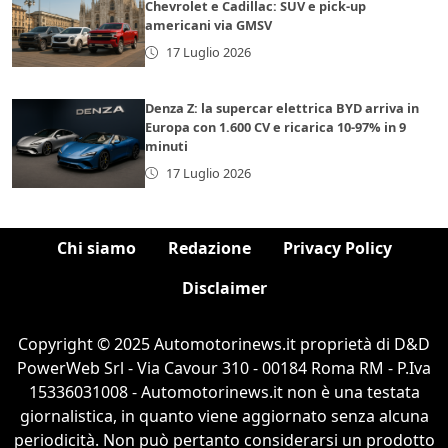
Chevrolet e Cadillac: SUV e pick-up
americani via GMSV
17 Luglio 2026
Denza Z: la supercar elettrica BYD arriva in
Europa con 1.600 CV e ricarica 10-97% in 9
minuti
17 Luglio 2026
Chi siamo
Redazione
Privacy Policy
Disclaimer
Copyright © 2025 Automotorinews.it proprietà di D&D
PowerWeb Srl - Via Cavour 310 - 00184 Roma RM - P.Iva
15336031008 - Automotorinews.it non è una testata
giornalistica, in quanto viene aggiornato senza alcuna
periodicità. Non può pertanto considerarsi un prodotto