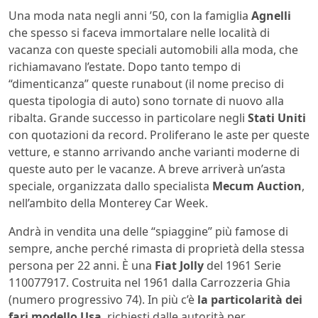
Una moda nata negli anni ’50, con la famiglia
Agnelli
che spesso si faceva immortalare nelle località di
vacanza con queste speciali automobili alla moda, che
richiamavano l’estate. Dopo tanto tempo di
“dimenticanza” queste runabout (il nome preciso di
questa tipologia di auto) sono tornate di nuovo alla
ribalta. Grande successo in particolare negli
Stati Uniti
con quotazioni da record. Proliferano le aste per queste
vetture, e stanno arrivando anche varianti moderne di
queste auto per le vacanze. A breve arriverà un’asta
speciale, organizzata dallo specialista
Mecum Auction
,
nell’ambito della Monterey Car Week.
Andrà in vendita una delle “spiaggine” più famose di
sempre, anche perché rimasta di proprietà della stessa
persona per 22 anni. È una
Fiat Jolly
del 1961 Serie
110077917. Costruita nel 1961 dalla Carrozzeria Ghia
(numero progressivo 74). In più c’è
la particolarità dei
fari modello Usa
, richiesti dalle autorità per