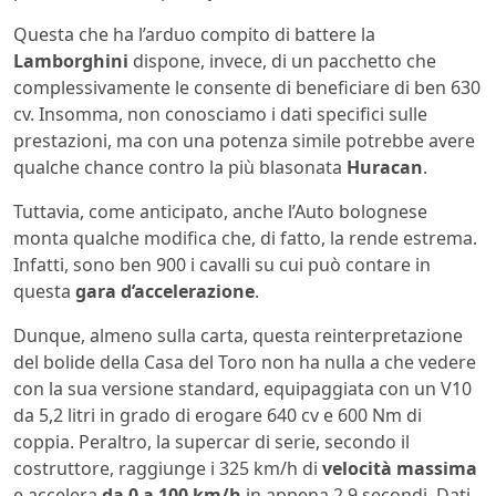
Questa che ha l’arduo compito di battere la
Lamborghini
dispone, invece, di un pacchetto che
complessivamente le consente di beneficiare di ben 630
cv. Insomma, non conosciamo i dati specifici sulle
prestazioni, ma con una potenza simile potrebbe avere
qualche chance contro la più blasonata
Huracan
.
Tuttavia, come anticipato, anche l’Auto bolognese
monta qualche modifica che, di fatto, la rende estrema.
Infatti, sono ben 900 i cavalli su cui può contare in
questa
gara d’accelerazione
.
Dunque, almeno sulla carta, questa reinterpretazione
del bolide della Casa del Toro non ha nulla a che vedere
con la sua versione standard, equipaggiata con un V10
da 5,2 litri in grado di erogare 640 cv e 600 Nm di
coppia. Peraltro, la supercar di serie, secondo il
costruttore, raggiunge i 325 km/h di
velocità massima
e accelera
da 0 a 100 km/h
in appena 2,9 secondi. Dati,