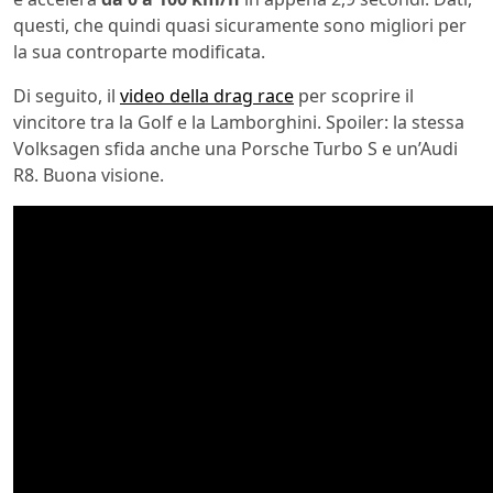
questi, che quindi quasi sicuramente sono migliori per
la sua controparte modificata.
Di seguito, il
video della drag race
per scoprire il
vincitore tra la Golf e la Lamborghini. Spoiler: la stessa
Volksagen sfida anche una Porsche Turbo S e un’Audi
R8. Buona visione.