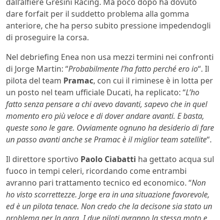
dall’alfiere Gresini Racing. Ma poco dopo ha dovuto
dare forfait per il suddetto problema alla gomma
anteriore, che ha perso subito pressione impedendogli
di proseguire la corsa.
Nel debriefing Enea non usa mezzi termini nei confronti
di Jorge Martin: “
Probabilmente l’ha fatto perché ero io
“. Il
pilota del team
Pramac
, con cui il riminese è in lotta per
un posto nel team ufficiale Ducati, ha replicato: “
L’ho
fatto senza pensare a chi avevo davanti, sapevo che in quel
momento ero più veloce e di dover andare avanti. E basta,
queste sono le gare. Ovviamente ognuno ha desiderio di fare
un passo avanti anche se Pramac è il miglior team satellite
“.
Il direttore sportivo
Paolo Ciabatti
ha gettato acqua sul
fuoco in tempi celeri, ricordando come entrambi
avranno pari trattamento tecnico ed economico. “
Non
ho visto scorrettezze. Jorge era in una situazione favorevole,
ed è un pilota tenace. Non credo che la decisone sia stato un
problema per la gara. I due piloti avranno la stessa moto e