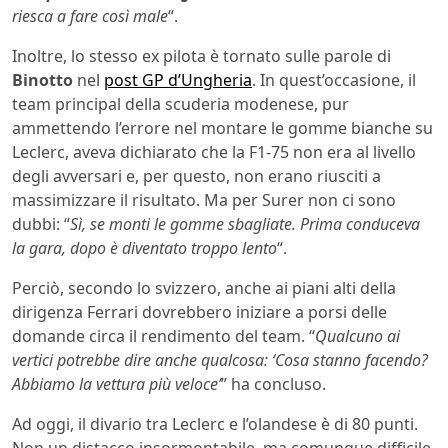
riesca a fare così male
“.
Inoltre, lo stesso ex pilota è tornato sulle parole di
Binotto
nel
post GP d’Ungheria
. In quest’occasione, il
team principal della scuderia modenese, pur
ammettendo l’errore nel montare le gomme bianche su
Leclerc, aveva dichiarato che la F1-75 non era al livello
degli avversari e, per questo, non erano riusciti a
massimizzare il risultato. Ma per Surer non ci sono
dubbi: “
Sì, se monti le gomme sbagliate. Prima conduceva
la gara, dopo è diventato troppo lento
“.
Perciò, secondo lo svizzero, anche ai piani alti della
dirigenza Ferrari dovrebbero iniziare a porsi delle
domande circa il rendimento del team. “
Qualcuno ai
vertici potrebbe dire anche qualcosa: ‘Cosa stanno facendo?
Abbiamo la vettura più veloce’
” ha concluso.
Ad oggi, il divario tra Leclerc e l’olandese è di 80 punti.