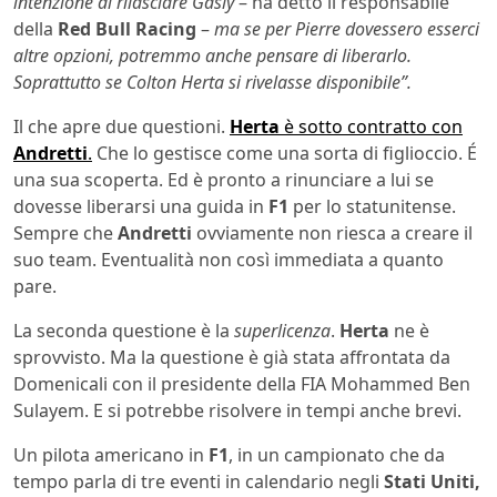
intenzione di rilasciare Gasly
– ha detto il responsabile
della
Red Bull Racing
–
ma se per Pierre dovessero esserci
altre opzioni, potremmo anche pensare di liberarlo.
Soprattutto se Colton Herta si rivelasse disponibile”.
Il che apre due questioni.
Herta
è sotto contratto con
Andretti
.
Che lo gestisce come una sorta di figlioccio. É
una sua scoperta. Ed è pronto a rinunciare a lui se
dovesse liberarsi una guida in
F1
per lo statunitense.
Sempre che
Andretti
ovviamente non riesca a creare il
suo team. Eventualità non così immediata a quanto
pare.
La seconda questione è la
superlicenza
.
Herta
ne è
sprovvisto. Ma la questione è già stata affrontata da
Domenicali con il presidente della FIA Mohammed Ben
Sulayem. E si potrebbe risolvere in tempi anche brevi.
Un pilota americano in
F1
, in un campionato che da
tempo parla di tre eventi in calendario negli
Stati Uniti,