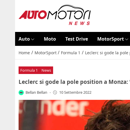
Auto
Moto
Test Drive
MotorSport
/
/
/
Home
MotorSport
Formula 1
Leclerc si gode la pole 
Formula 1
News
Leclerc si gode la pole position a Monza: 
Bellan Bellan
-
10 Settembre 2022