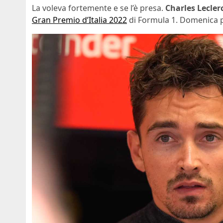
La voleva fortemente e se l’è presa.
Charles Lecler
Gran Premio d’Italia 2022
di Formula 1. Domenica p