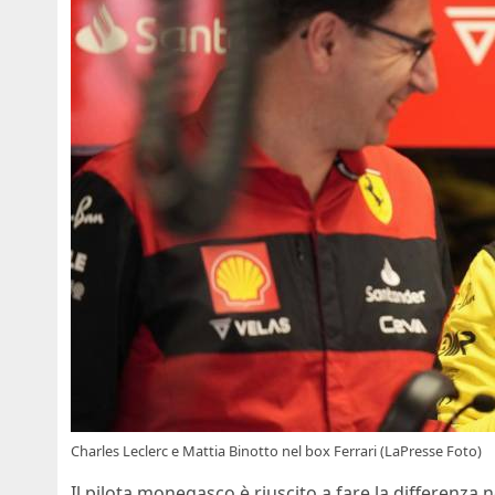
Charles Leclerc e Mattia Binotto nel box Ferrari (LaPresse Foto)
Il pilota monegasco è riuscito a fare la differenza