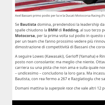
Axel Bassani primo podio per lui e la Ducati Motocorsa Racing (
Se
Bautista
domina, prendendosi la leadership da 
spalle chiudono la
BMW
di
Redding
, al suo terzo 
Motocorsa
, per la prima volta sul podio in quest
per un team che l’anno prossimo vedere più rinnova
dimostrazione di competitività di Bassani che coro
A seguire Lowes (Kawasaki), Gerloff (Yamaha) e Rin
posto non consolante: ma meglio che niente. Ottav
carriera su una pista che non ama e sulla quale n
– undicesimo – concludono la loro gara. Ma incassa
Bautista, con rea fermo a 267 e Razglatioglu che sa
Domani mattina la
superpole race
che vale altri 12 p