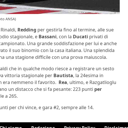
Foto ANSA)
Rinaldi,
Redding
per gestirla fino al termine, alle sue
podio stagionale, e
Bassani
, con la
Ducati
privati di
o campionato. Una grande soddisfazione per lui e anche
to il suo binomio con la casa italiana. Una splendida
na una stagione difficile con una prova maiuscola.
aldi che in qualche modo riesce a registrare un sesto
a vittoria stagionale per
Bautista
, la 24esima in
on era nemmeno il favorito.
Rea
, ultimo, e Razgatlioglu
no un distacco che si fa pesante: 223 punti
per
le a 265.
unti per chi vince, e gara #2, sempre alle 14.
Chi siamo
Redazione
Privacy Policy
Disclaime