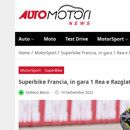
Auto
Moto
Test Drive
MotorSport
/
/
Home
MotorSport
Superbike Francia, in gara 1 Rea e 
MotorSport
SuperBike
Superbike Francia, in gara 1 Rea e Razgla
Stefano Benzi
-
10 Settembre 2022