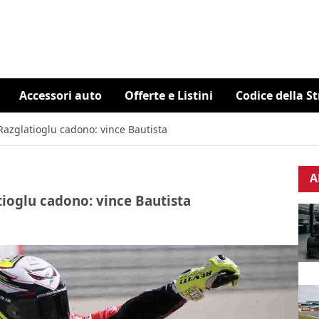
Accessori auto
Offerte e Listini
Codice della S
Razglatioglu cadono: vince Bautista
A
tioglu cadono: vince Bautista