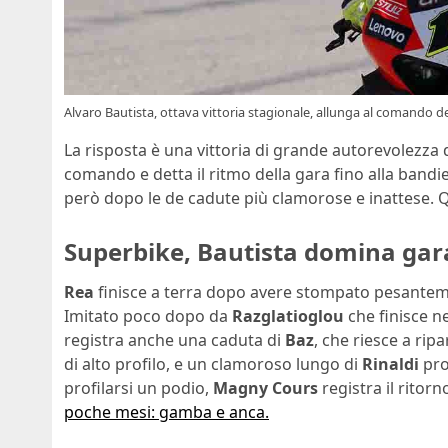
Alvaro Bautista, ottava vittoria stagionale, allunga al comando 
La risposta è una vittoria di grande autorevolezza
comando e detta il ritmo della gara fino alla bandier
però dopo le de cadute più clamorose e inattese. Q
Superbike, Bautista domina gar
Rea
finisce a terra dopo avere stompato pesantemen
Imitato poco dopo da
Razglatioglou
che finisce n
registra anche una caduta di
Baz
, che riesce a ri
di alto profilo, e un clamoroso lungo di
Rinaldi
pro
profilarsi un podio,
Magny Cours
registra il ritorn
poche mesi: gamba e anca.