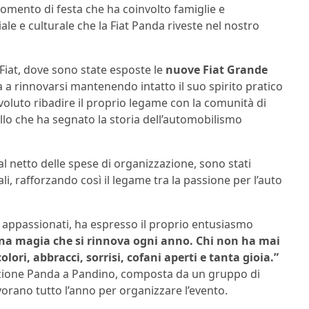
ento di festa che ha coinvolto famiglie e
ale e culturale che la Fiat Panda riveste nel nostro
Fiat, dove sono state esposte le
nuove Fiat Grande
 a rinnovarsi mantenendo intatto il suo spirito pratico
ì voluto ribadire il proprio legame con la comunità di
lo che ha segnato la storia dell’automobilismo
 al netto delle spese di organizzazione, sono stati
li, rafforzando così il legame tra la passione per l’auto
 appassionati, ha espresso il proprio entusiasmo
na magia che si rinnova ogni anno. Chi non ha mai
lori, abbracci, sorrisi, cofani aperti e tanta gioia.”
ciazione Panda a Pandino, composta da un gruppo di
vorano tutto l’anno per organizzare l’evento.