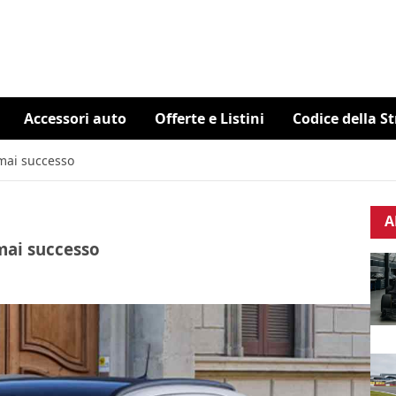
Accessori auto
Offerte e Listini
Codice della S
 mai successo
A
mai successo