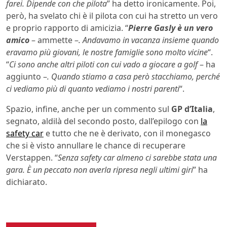
farei. Dipende con che pilota
” ha detto ironicamente. Poi,
però, ha svelato chi è il pilota con cui ha stretto un vero
e proprio rapporto di amicizia. “
Pierre Gasly è un vero
amico
– ammette –
. Andavamo in vacanza insieme quando
eravamo più giovani, le nostre famiglie sono molto vicine
“.
“
Ci sono anche altri piloti con cui vado a giocare a golf
– ha
aggiunto –
. Quando stiamo a casa però stacchiamo, perché
ci vediamo più di quanto vediamo i nostri parenti
“.
Spazio, infine, anche per un commento sul
GP d’Italia
,
segnato, aldilà del secondo posto, dall’epilogo con
la
safety car
e tutto che ne è derivato, con il monegasco
che si è visto annullare le chance di recuperare
Verstappen. “
Senza safety car almeno ci sarebbe stata una
gara. È un peccato non averla ripresa negli ultimi giri
” ha
dichiarato.