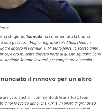
Presse)
ssima stagione.
Tsunoda
ha commentato la buona
o il suo passato:
“Voglio ringraziare Red Bull, Honda e
uidare ancora in Formula 1. Mi sento felice, lo scorso anno
fabbrica, e ora mi sento davvero parte di questa squadra. Sono
ima stagione. Intanto lavorerò per completare al meglio
nunciato il rinnovo per un altro
è arrivato anche il commento di Franz Tost, team
o a noi lo scorso anno, che Yuki è un pilota di grande ed
dimostrato di avere un ritmo importante e una curva di