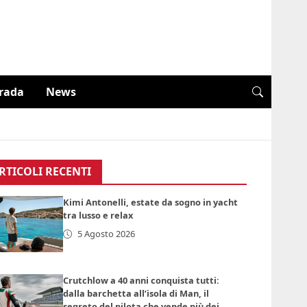
trada
News
RTICOLI RECENTI
Kimi Antonelli, estate da sogno in yacht
tra lusso e relax
5 Agosto 2026
Crutchlow a 40 anni conquista tutti:
dalla barchetta all’isola di Man, il
segreto del pilota che vende più dei