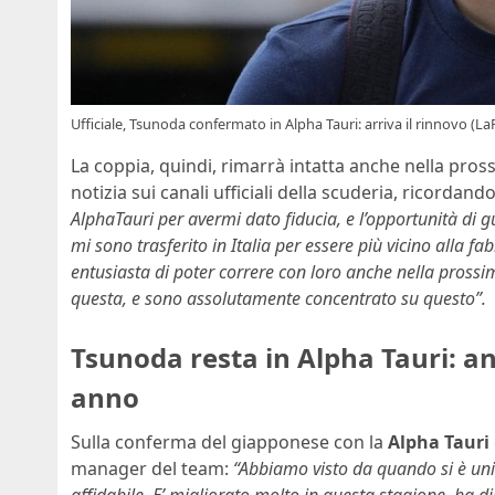
Ufficiale, Tsunoda confermato in Alpha Tauri: arriva il rinnovo (La
La coppia, quindi, rimarrà intatta anche nella pro
notizia sui canali ufficiali della scuderia, ricordand
AlphaTauri per avermi dato fiducia, e l’opportunità di g
mi sono trasferito in Italia per essere più vicino alla 
entusiasta di poter correre con loro anche nella pross
questa, e sono assolutamente concentrato su questo”.
Tsunoda resta in Alpha Tauri: an
anno
Sulla conferma del giapponese con la
Alpha Tauri
manager del team:
“Abbiamo visto da quando si è unit
affidabile. E’ migliorato molto in questa stagione, ha 