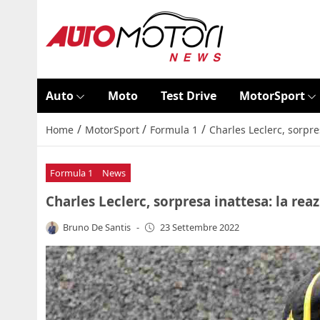
Auto
Moto
Test Drive
MotorSport
/
/
/
Home
MotorSport
Formula 1
Charles Leclerc, sorpre
Formula 1
News
Charles Leclerc, sorpresa inattesa: la re
Bruno De Santis
-
23 Settembre 2022