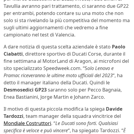
Tavullia avranno pari trattamento, ci saranno due GP22
per entrambi, potendo contare su una moto che non
solo si sta rivelando la più competitiva del momento ma
sugli ultimi aggiornamenti che vedremo a fine
campionato nel test di Valencia.
A dare notizia di questa scelta aziendale è stato
Paolo
Ciabatti
, direttore sportivo di Ducati Corse, durante il
fine settimana al MotorLand di Aragon, ai microfoni del
sito specializzato Speedweek.com. “S
olo Lenovo e
Pramac riceveranno le ultime moto ufficiali del 2023
“, ha
detto il manager italiano della Ducati. Quindi le
Desmosedici GP23
saranno solo per Pecco Bagnaia,
Enea Bastianini, Jorge Martin e Johann Zarco.
Il motivo di questa piccola modifica la spiega
Davide
Tardozzi
, team manager della squadra vincitrice del
Mondiale Costruttori
. “
Le Ducati sono forti. Qualsiasi
specifica è veloce e può vincere
“, ha spiegato Tardozzi. “
È