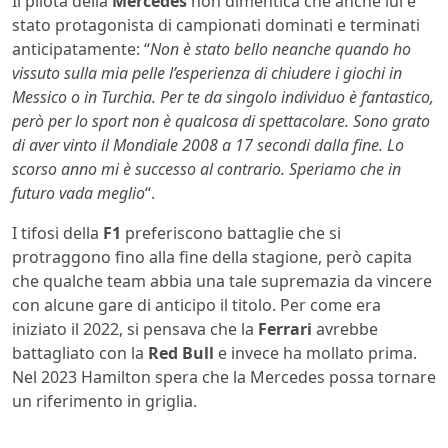
Il pilota della
Mercedes
non dimentica che anche lui è
stato protagonista di campionati dominati e terminati
anticipatamente: “
Non è stato bello neanche quando ho
vissuto sulla mia pelle l’esperienza di chiudere i giochi in
Messico o in Turchia. Per te da singolo individuo è fantastico,
però per lo sport non è qualcosa di spettacolare. Sono grato
di aver vinto il Mondiale 2008 a 17 secondi dalla fine. Lo
scorso anno mi è successo al contrario. Speriamo che in
futuro vada meglio
“.
I tifosi della
F1
preferiscono battaglie che si
protraggono fino alla fine della stagione, però capita
che qualche team abbia una tale supremazia da vincere
con alcune gare di anticipo il titolo. Per come era
iniziato il 2022, si pensava che la
Ferrari
avrebbe
battagliato con la
Red Bull
e invece ha mollato prima.
Nel 2023 Hamilton spera che la Mercedes possa tornare
un riferimento in griglia.