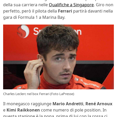
della sua carriera nelle
Qualifiche a Singapore
. Giro non
perfetto, però il pilota della
Ferrari
partirà davanti nella
gara di Formula 1 a Marina Bay.
Charles Leclerc nel box Ferrari (Foto LaPresse)
Il monegasco raggiunge
Mario Andretti
,
René Arnoux
e
Kimi Raikkonen
come numero di pole position. In
questa stagione è la nona, prima di lui con la rossa ci