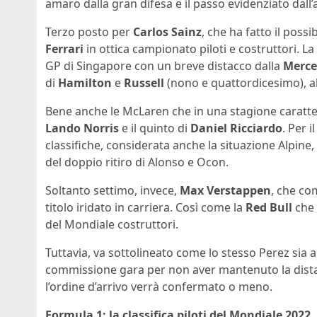
amaro dalla gran difesa e il passo evidenziato dall’
Terzo posto per
Carlos Sainz
, che ha fatto il possi
Ferrari
in ottica campionato piloti e costruttori. La 
GP di Singapore con un breve distacco dalla
Merce
di
Hamilton
e
Russell
(nono e quattordicesimo), al
Bene anche le McLaren che in una stagione caratteri
Lando Norris
e il quinto di
Daniel
Ricciardo
. Per 
classifiche, considerata anche la situazione Alpine
del doppio ritiro di Alonso e Ocon.
Soltanto settimo, invece,
Max Verstappen
, che c
titolo iridato in carriera. Così come la
Red Bull
che 
del Mondiale costruttori.
Tuttavia, va sottolineato come lo stesso Perez sia a
commissione gara per non aver mantenuto la distanz
l’ordine d’arrivo verrà confermato o meno.
Formula 1: la classifica piloti del Mondiale 2022