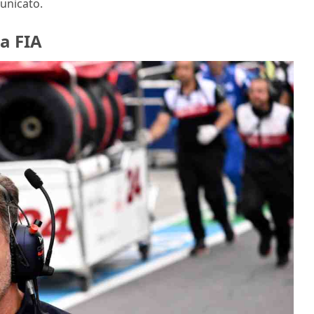
municato.
la FIA