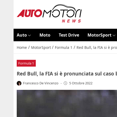
Auto
Moto
Test Drive
MotorSport
/
/
/
Home
MotorSport
Formula 1
Red Bull, la FIA si è p
Formula 1
Red Bull, la FIA si è pronunciata sul caso
Francesco De Vincenzo
-
5 Ottobre 2022