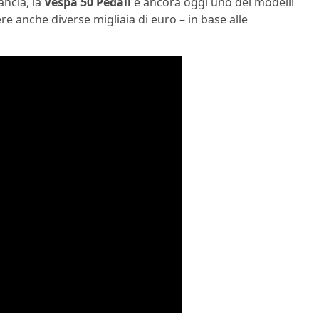
ancia, la
Vespa 50 Pedali
è ancora oggi uno dei modelli
ere anche diverse migliaia di euro – in base alle