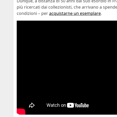
Dunque, a distanza di 50 anni dal suo esordio in Fr
più ricercati dai collezionisti, che arrivano a spend
condizioni – per
acquistarne un esemplare
.