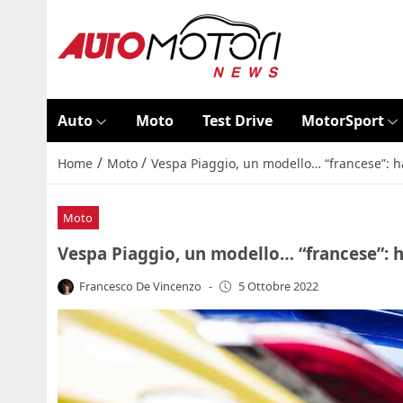
Auto
Moto
Test Drive
MotorSport
/
/
Home
Moto
Vespa Piaggio, un modello… “francese”: ha
Moto
Vespa Piaggio, un modello… “francese”: h
Francesco De Vincenzo
-
5 Ottobre 2022