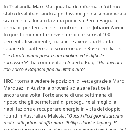
In Thailandia Marc Marquez ha riconfermato l’ottimo
stato di salute quando a pochissimi giri dalla bandiera a
scacchi ha tallonato la zona podio su Pecco Bagnaia,
prima di perdere anche il confronto con
Johann Zarco
.
In questo momento serve non solo essere al 100
percento fisicamente, ma anche avere una Honda
capace di ribattere alle scorrerie delle Rosse emiliane.
“
Le Ducati hanno prestazioni migliori ed è difficile
sorpassarle
“, ha commentato Alberto Puig. “
Ha duellato
con Zarco e Bagnaia fino all’ultimo giro
“.
HRC
ritorna a vedere le posizioni di vetta grazie a Marc
Marquez, in Australia proverà ad alzare l’asticella
ancora una volta. Forte anche di una settimana di
riposo che gli permetterà di proseguire al meglio la
riabilitazione e recuperare energie in vista del doppio
round in Australia e Malesia: “
Questi dieci giorni saranno
molto utili prima di affrontare Phillip Island e Sepang. E’
prezioso tornare a casa, riposarsi e prepararsi per i prossimi