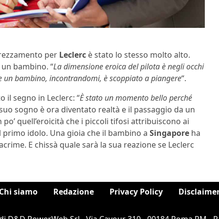
pprezzamento per
Leclerc
è stato lo stesso molto alto.
 un bambino. “
La dimensione eroica del pilota è negli occhi
e un bambino, incontrandomi, è scoppiato a piangere
“.
il segno in Leclerc: “
È stato un momento bello perché
Il suo sogno è ora diventato realtà e il passaggio da un
po’ quell’eroicità che i piccoli tifosi attribuiscono ai
 il primo idolo. Una gioia che il bambino a
Singapore
ha
crime. E chissà quale sarà la sua reazione se Leclerc
Chi siamo
Redazione
Privacy Policy
Disclaime