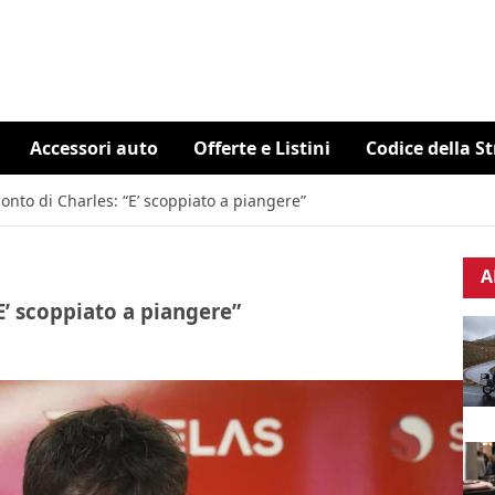
Accessori auto
Offerte e Listini
Codice della S
conto di Charles: “E’ scoppiato a piangere”
A
“E’ scoppiato a piangere”