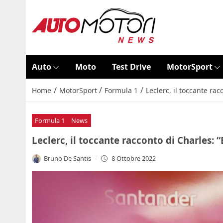
Auto
Moto
Test Drive
MotorSport
/
/
/
Home
MotorSport
Formula 1
Leclerc, il toccante rac
Formula 1
News
Leclerc, il toccante racconto di Charles: 
Bruno De Santis
-
8 Ottobre 2022