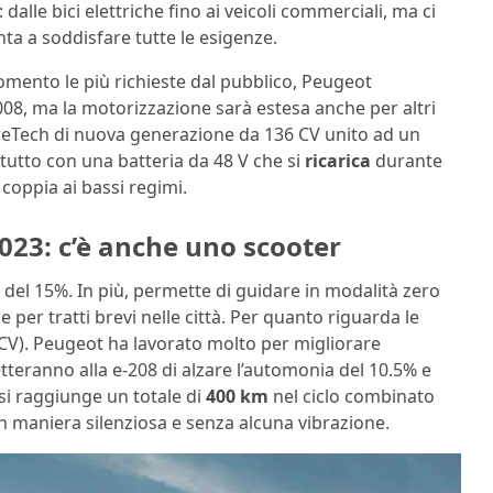
dalle bici elettriche fino ai veicoli commerciali, ma ci
ta a soddisfare tutte le esigenze.
momento le più richieste dal pubblico, Peugeot
008, ma la motorizzazione sarà estesa anche per altri
eTech di nuova generazione da 136 CV unito ad un
l tutto con una batteria da 48 V che si
ricarica
durante
coppia ai bassi regimi.
2023: c’è anche uno scooter
del 15%. In più, permette di guidare in modalità zero
per tratti brevi nelle città. Per quanto riguarda le
CV). Peugeot ha lavorato molto per migliorare
teranno alla e-208 di alzare l’automonia del 10.5% e
si raggiunge un totale di
400 km
nel ciclo combinato
in maniera silenziosa e senza alcuna vibrazione.