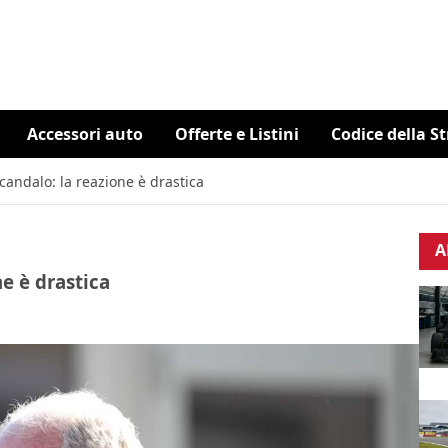
Accessori auto
Offerte e Listini
Codice della S
scandalo: la reazione è drastica
A
ne è drastica