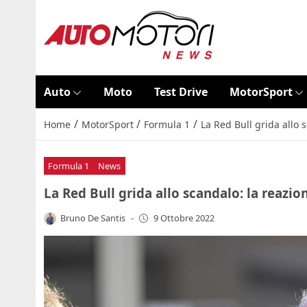
Auto
Moto
Test Drive
MotorSport
/
/
/
Home
MotorSport
Formula 1
La Red Bull grida allo 
Formula 1
News
La Red Bull grida allo scandalo: la reazio
Bruno De Santis
-
9 Ottobre 2022