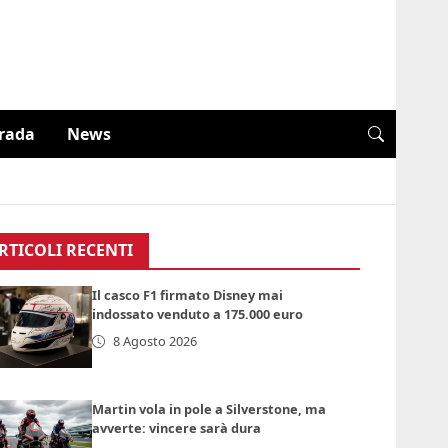
trada
News
RTICOLI RECENTI
Il casco F1 firmato Disney mai
indossato venduto a 175.000 euro
8 Agosto 2026
Martin vola in pole a Silverstone, ma
avverte: vincere sarà dura