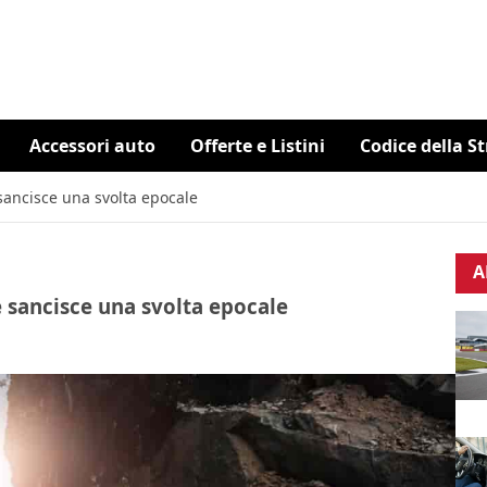
Accessori auto
Offerte e Listini
Codice della S
sancisce una svolta epocale
A
 sancisce una svolta epocale