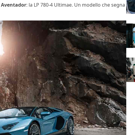
a
Aventador
: la LP 780-4 Ultimae. Un modello che segna