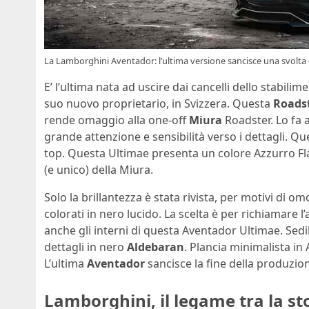
La Lamborghini Aventador: l’ultima versione sancisce una svolta 
E’ l’ultima nata ad uscire dai cancelli dello stabili
suo nuovo proprietario, in Svizzera. Questa
Roads
rende omaggio alla one-off
Miura
Roadster. Lo fa 
grande attenzione e sensibilità verso i dettagli. Qu
top. Questa Ultimae presenta un colore Azzurro Fl
(e unico) della Miura.
Solo la brillantezza è stata rivista, per motivi di 
colorati in nero lucido. La scelta è per richiamare l
anche gli interni di questa Aventador Ultimae. Sedili
dettagli in nero
Aldebaran
. Plancia minimalista i
L’ultima
Aventador
sancisce la fine della produzi
Lamborghini, il legame tra la st