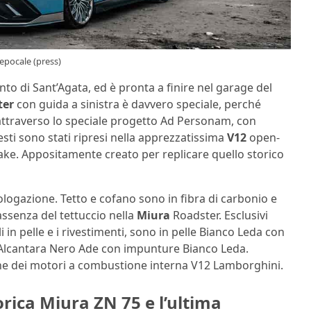
epocale (press)
mento di Sant’Agata, ed è pronta a finire nel garage del
ter
con guida a sinistra è davvero speciale, perché
attraverso lo speciale progetto Ad Personam, con
esti sono stati ripresi nella apprezzatissima
V12
open-
ake. Appositamente creato per replicare quello storico
omologazione. Tetto e cofano sono in fibra di carbonio e
’assenza del tettuccio nella
Miura
Roadster. Esclusivi
 in pelle e i rivestimenti, sono in pelle Bianco Leda con
n Alcantara Nero Ade con impunture Bianco Leda.
one dei motori a combustione interna V12 Lamborghini.
orica Miura ZN 75 e l’ultima