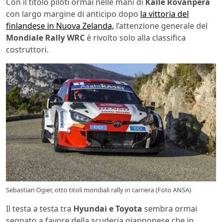
Con il titolo piloti ormai nelle mani di
Kalle Rovanpera
con largo margine di anticipo dopo
la vittoria del
finlandese in Nuova Zelanda,
l’attenzione generale del
Mondiale Rally WRC
è rivolto solo alla classifica
costruttori.
Sebastian Ogier, otto titoli mondiali rally in carriera (Foto ANSA)
Il testa a testa tra
Hyundai e Toyota
sembra ormai
segnato a favore della scuderia giapponese che in