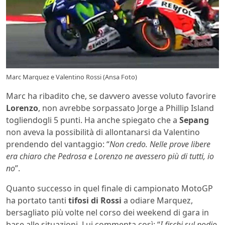
Marc Marquez e Valentino Rossi (Ansa Foto)
Marc ha ribadito che, se davvero avesse voluto favorire
Lorenzo
, non avrebbe sorpassato Jorge a Phillip Island
togliendogli 5 punti. Ha anche spiegato che a
Sepang
non aveva la possibilità di allontanarsi da Valentino
prendendo del vantaggio: “
Non credo. Nelle prove libere
era chiaro che Pedrosa e Lorenzo ne avessero più di tutti, io
no
”.
Quanto successo in quel finale di campionato MotoGP
ha portato tanti
tifosi di Rossi
a odiare Marquez,
bersagliato più volte nel corso dei weekend di gara in
base alle situazioni. Lui commenta così: “
I fischi sul podio