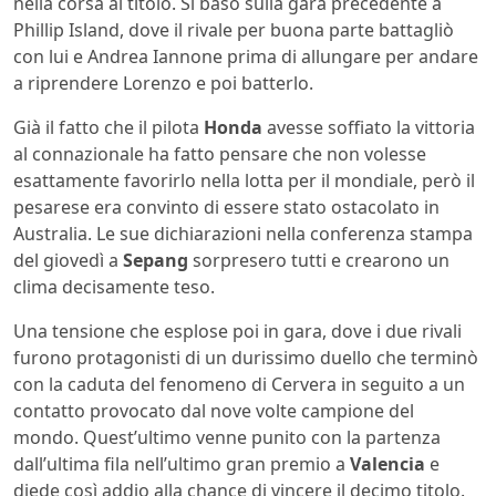
nella corsa al titolo. Si basò sulla gara precedente a
Phillip Island, dove il rivale per buona parte battagliò
con lui e Andrea Iannone prima di allungare per andare
a riprendere Lorenzo e poi batterlo.
Già il fatto che il pilota
Honda
avesse soffiato la vittoria
al connazionale ha fatto pensare che non volesse
esattamente favorirlo nella lotta per il mondiale, però il
pesarese era convinto di essere stato ostacolato in
Australia. Le sue dichiarazioni nella conferenza stampa
del giovedì a
Sepang
sorpresero tutti e crearono un
clima decisamente teso.
Una tensione che esplose poi in gara, dove i due rivali
furono protagonisti di un durissimo duello che terminò
con la caduta del fenomeno di Cervera in seguito a un
contatto provocato dal nove volte campione del
mondo. Quest’ultimo venne punito con la partenza
dall’ultima fila nell’ultimo gran premio a
Valencia
e
diede così addio alla chance di vincere il decimo titolo.