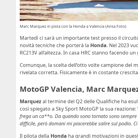
Marc Marquez in pista con la Honda a Valencia (Ansa Foto)
Martedì ci sarà un importante test presso il circui
novità tecniche che porterà la
Honda
. Nel 2023 vu
RC213V all’altezza. In casa HRC stanno facendo un
Comunque, la scelta dell’otto volte campione del m
rivelata corretta. Fisicamente è in costante cresci
MotoGP Valencia, Marc Marquez 
Marquez
al termine del Q2 delle Qualifiche ha esul
così spiegato a Sky Sport MotoGP la sua reazione: 
frega un ca**o. Da quando sono tornato sono sempre s
difficile, però domani mi piacerebbe salire sul podio. C
Il pilota della
Honda
ha grandi motivazioni in quest