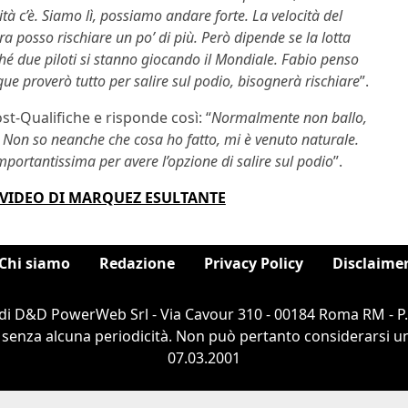
ità c’è. Siamo lì, possiamo andare forte. La velocità del
ara posso rischiare un po’ di più. Però dipende se la lotta
é due piloti si stanno giocando il Mondiale. Fabio penso
e proverò tutto per salire sul podio, bisognerà rischiare
”.
ost-Qualifiche e risponde così: “
Normalmente non ballo,
. Non so neanche che cosa ho fatto, mi è venuto naturale.
importantissima per avere l’opzione di salire sul podio
”.
L VIDEO DI MARQUEZ ESULTANTE
Chi siamo
Redazione
Privacy Policy
Disclaime
di D&D PowerWeb Srl - Via Cavour 310 - 00184 Roma RM - P
 senza alcuna periodicità. Non può pertanto considerarsi un 
07.03.2001