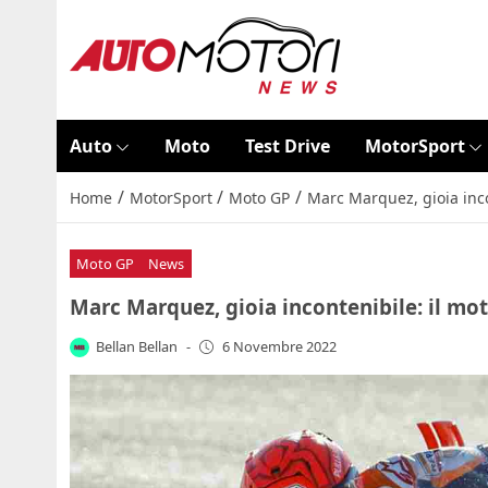
Auto
Moto
Test Drive
MotorSport
/
/
/
Home
MotorSport
Moto GP
Marc Marquez, gioia inco
Moto GP
News
Marc Marquez, gioia incontenibile: il mo
Bellan Bellan
-
6 Novembre 2022