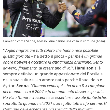
Hamilton come Senna, adesso i due hanno una cosa in comune (Ansa)
“Voglio ringraziare tutti coloro che hanno reso possibile
questa giornata
– ha detto il pilota –
per me è un grande
onore ricevere e accettare la cittadinanza brasiliano. Sento
davvero, finalmente, di essere uno di voi”
.
Hamilton
si è
sempre definito un grande appassionato del Brasile e
della sua cultura. Un amore nato perché il suo idolo è
Ayrton
Senna
.
“Quando venni qui – ha detto l’ex campione
del mondo – era il 2007 e fu un momento davvero speciale.
Ho visto l’amore crescente e le esperienze vissute fantastiche,
soprattutto quando nel 2021 avete fatto tutti il tifo per me. E’
stata una delle esperienze più speciali della mia vita”.